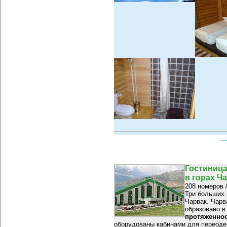
Гостиница
в горах Ч
208 номеров 
Три больших
Чарвак. Чарв
образовано в
протяженнос
оборудованы кабинами для переоде