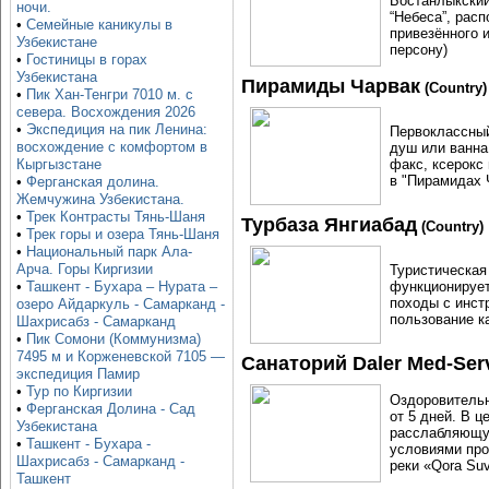
Бостанлыкский
ночи.
“Небеса”, рас
•
Семейные каникулы в
привезённого 
Узбекистане
персону)
•
Гостиницы в горах
Узбекистана
Пирамиды Чарвак
(Country)
•
Пик Хан-Тенгри 7010 м. с
севера. Восхождения 2026
•
Экспедиция на пик Ленина:
Первоклассный
восхождение с комфортом в
душ или ванна
факс, ксерокс 
Кыргызстане
в "Пирамидах 
•
Ферганская долина.
Жемчужина Узбекистана.
•
Трек Контрасты Тянь-Шаня
Турбаза Янгиабад
(Country)
•
Трек горы и озера Тянь-Шаня
•
Национальный парк Ала-
Арча. Горы Киргизии
Туристическая 
функционирует
•
Ташкент - Бухара – Нурата –
походы с инст
озеро Айдаркуль - Самарканд -
пользование к
Шахрисабз - Самарканд
•
Пик Сомони (Коммунизма)
7495 м и Корженевской 7105 —
Санаторий Daler Med-Ser
экспедиция Памир
•
Тур по Киргизии
Оздоровительн
•
Ферганская Долина - Сад
от 5 дней. В 
Узбекистана
расслабляющу
•
Ташкент - Бухара -
условиями про
Шахрисабз - Самарканд -
реки «Qora Su
Ташкент