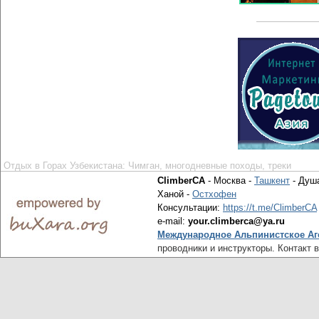
Отдых в Горах Узбекистана: Чимган, многодневные походы, треки
ClimberCA
- Москва -
Ташкент
- Душ
Ханой -
Остхофен
Консультации:
https://t.me/ClimberCA
e-mail:
your.climberca@ya.ru
Международное Альпинистское Аг
проводники и инструкторы. Контакт 