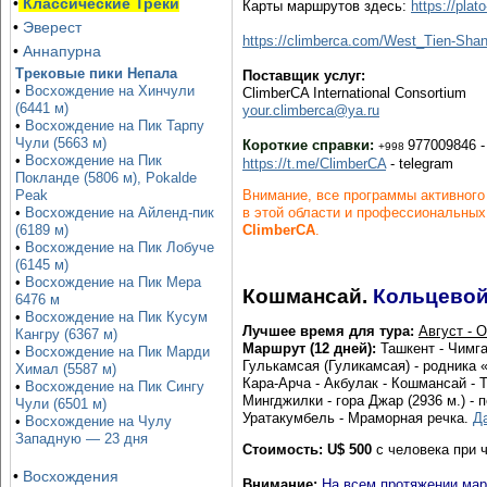
•
Классические Треки
Карты маршрутов здесь:
https://plat
•
Эверест
https://climberca.com/West_Tien-S
•
Аннапурна
Трековые пики Непала
Поставщик услуг:
•
Восхождение на Хинчули
ClimberCA International Consortium
(6441 м)
your.climberca@ya.ru
•
Восхождение на Пик Тарпу
Чули (5663 м)
Короткие справки:
977009846 -
+998
•
Восхождение на Пик
https://t.me/ClimberCA
- telegram
Покланде (5806 м), Pokalde
Peak
Внимание, все программы активного
•
Восхождение на Айленд-пик
в этой области и профессиональных
(6189 м)
ClimberCA
.
•
Восхождение на Пик Лобуче
(6145 м)
•
Восхождение на Пик Мера
Кошмансай.
Кольцевой
6476 м
•
Восхождение на Пик Кусум
Лучшее время для тура:
Август - 
Кангру (6367 м)
Маршрут (12 дней):
Ташкент - Чимга
•
Восхождение на Пик Марди
Гулькамсая (Гуликамсая) - родника 
Химал (5587 м)
Кара-Арча - Акбулак - Кошмансай - 
•
Восхождение на Пик Сингу
Мингджилки - гора Джар (2936 м.) - 
Чули (6501 м)
Уратакумбель - Мраморная речка.
Д
•
Восхождение на Чулу
Западную — 23 дня
Стоимость:
U
$
500
с человека при ч
•
Восхождения
Внимание:
На всем протяжении мар