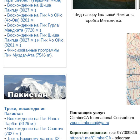
горы Эверест (вершины мира)
•
Восхождение на Шиша
Пангму (8027 м.)
Вид на гору Большой Чимган с
•
Восхождение на Пик Чо Ойю
(Чо-Ою) 8201 м
хребта Мингжилки.
•
Восхождение на Пик Гурла
Мандхата (7728 м.)
•
Восхождение на Пик Шиша
Пангма (8027 м.) и Пик Чо Ойю
(8201 м.)
•
Фиксированные программы
Пик Муздаг-Ата (7546 m).
Треки, восхождения
Поставщик услуг:
Пакистан
ClimberCA International Consortium
•
Восхождение на Пик Нанга-
your.climberca@ya.ru
Парбат (8126 м.)
•
Восхождение на Пик Спантик
Короткие справки:
977009846 -
+998
(7027 м.)
https://t.me/ClimberCA
- telegram
•
Трек к Базовому лагерю К2,