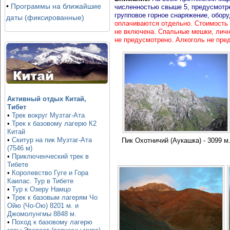
•
Программы на ближайшие
численностью свыше 5, предусмотрен
групповое горное снаряжение, обору
даты (фиксированные)
оплачиваются отдельно. Стоимость 
не включена. Спальные мешки, личн
не предусмотрено. Алкоголь не пре
Активный отдых Китай,
Тибет
•
Трек вокруг Музтаг-Ата
•
Трек к базовому лагерю К2
Китай
•
Скитур на пик Музтаг-Ата
Пик Охотничий (Аукашка) - 3099 м
(7546 м)
•
Приключенческий трек в
Тибете
•
Королевство Гуге и Гора
Каилас. Тур в Тибете
•
Тур к Озеру Намцо
•
Трек к базовым лагерям Чо
Ойю (Чо-Ою) 8201 м. и
Джомолунгмы 8848 м.
•
Поход к базовому лагерю