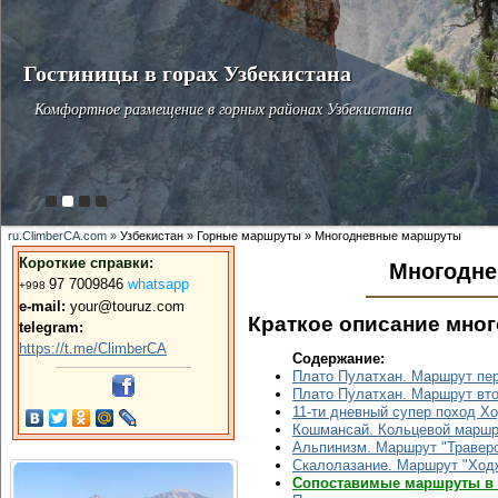
Гостиницы в горах Узбекистана
Комфортное размещение в горных районах Узбекистана
ru.ClimberCA.com »
Узбекистан » Горные маршруты » Многодневные маршруты
Короткие справки:
Многодне
9
7 7009846
whatsapp
+998
e-mail:
your@touruz.com
Краткое описание мно
telegram:
https://t.me/ClimberCA
Содержание:
Плато Пулатхан. Маршрут пе
Плато Пулатхан. Маршрут вт
11-ти дневный супер поход Хо
Кошмансай. Кольцевой маршр
Альпинизм. Маршрут "Траверс
Скалолазание. Маршрут "Ход
Сопоставимые маршруты в 