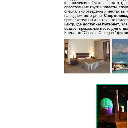
фонтанчиками. Пункты проката, где
спасательные круги и жилеты, спорт
специально отведенных местах вы м
на водном мотоцикле.
Спортплощад
привлекательны для тех, кто отдае
центр, где
доступны Интернет
, эле
создаёт прекрасное место для отды
Комплекс "Chorvoq Oromgohi" функц