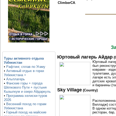
ClimberCA
.
З
Юртовый лагерь Айдар
(
Туры активного отдыха
Юртовый лагер
Узбекистан
был реконстру
•
Рафтинг, сплав по Угаму
коврами - изд
•
Активный отдых в горах
туалетами, ду
Узбекистана +
лагере есть э
•
Альплагерь
детских крова
•
Фанские горы + города
и баранины (т
Шёлкового Пути + пустыня
Sky Village
(Country)
Кызылкум и озеро Айдаркуль
•
Программа хелиски-туров
2026
Расположенна 
•
Весенний поход по горам
Вилладж) состо
Узбекистана
В одном котте
ресторан, бар,
•
Горный поход на майские