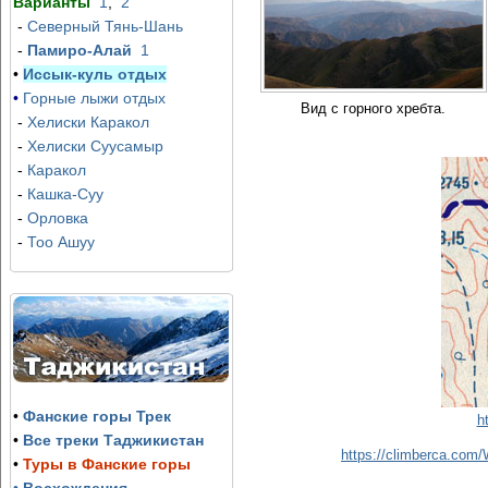
Варианты
1
,
2
-
Северный Тянь-Шань
-
Памиро-Алай
1
•
Иссык-куль отдых
•
Горные лыжи отдых
Вид с горного хребта.
-
Хелиски Каракол
-
Хелиски Суусамыр
-
Каракол
-
Кашка-Суу
-
Орловка
-
Тоо Ашуу
•
Фанские горы Трек
h
•
Все треки Таджикистан
https://climberca.co
•
Туры в Фанские горы