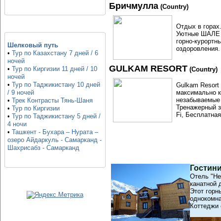
Бричмулла
(Country)
Отдых в горах.
Уютные ШАЛЕ (
горно-курортн
Шелковый путь
оздоровления.
•
Тур по Казахстану 7 дней / 6
ночей
GULKAM RESORT
•
Тур по Киргизии 11 дней / 10
(Country)
ночей
•
Тур по Таджикистану 10 дней
Gulkam Resort
максимально к
/ 9 ночей
незабываемые 
•
Трек Контрасты Тянь-Шаня
Тренажерный з
•
Тур по Киргизии
Fi, Бесплатна
•
Тур по Таджикистану 5 дней /
4 ночи
•
Ташкент - Бухара – Нурата –
озеро Айдаркуль - Самарканд -
Шахрисабз - Самарканд
Гостини
Отель "Не
канатной 
Этот горн
однокомна
Коттеджи 