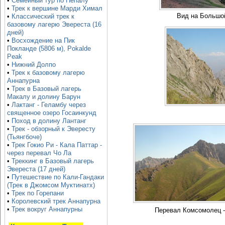
•
Семейный тур по Непалу
•
Трек к вершине Марди Химал
Вид на Большой
•
Классический трек к
базовому лагерю Эвереста (16
дней)
•
Восхождение на Пик
Покланде (5806 м), Pokalde
Peak
•
Нижний Долпо
•
Трек к базовому лагерю
Аннапурна
•
Трек в Базовый лагерь
Макалу и долину Барун
•
Лактанг - Геламбу через
священное озеро Госаинкунд
•
Поход в долину Лантанг
•
Трек - обзорный к Эвересту
(Тьянгбоче)
•
Трек Гокио Ри - Кала Паттар -
через перевал Чо Ла
•
Треккинг в Базовый лагерь
Эвереста (17 дней)
•
Путешествие по Кали-Гандаки
(Трек в Джомсом Муктинатх)
•
Трек по Горепани
•
Королевский трек Аннапурна
•
Трек вокруг Аннапурны
Перевал Комсомолец -