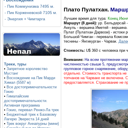
•
Восхождения
- Пик Коммунизма 7495 м.
Плато Пулатхан.
Маршр
- Пик Корженевской 7105 м.
Лучшее время для тура:
Конец Июня
- Энергия + Чимтарга
Маршрут (8 дней):
ур. Бельдерсай -
Аккуль - вершина Иметей - вершина 
Пулат (Пулатхан Дарвози) - истоки 
Большой Чимган - перевала Комсомо
теснины - Янгикурган - Чарвак.
Дале
Стоимость:
U
$
360 с человека при ч
Внимание:
На всем протяжении мар
Треки, туры
численностью свыше 5, предусмотрен
•
Запретное королевство
групповое горное снаряжение, обору
Мустанг
отдельно. Стоимость транспорта не 
•
Восхождение на Пик Марди
топчанов на Чарваке не включена. 
Химал (5587 м)
предоставляется. Страхование не п
•
Все достопримечательности
Гокио
•
Гималайские
достопримечательности.
Активная программа
•
Гокио, перевал Ренжо-Ла трек
•
Бюджетный трек к Базовому
Лагерю Эвереста 14 дней
•
Трек вокруг Аннапурны (мини)