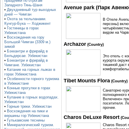
праздники по отрогам
Западного Тянь-Шаня
Avenue park (Парк Авеню
•
Двухдневный тур выходных
дней — Чимган
•
Охота за тюльпанами.
В Отеле Avenue
Кунгур-Бука — Ходжикент
персоны) вклю
четырёхместны
•
Гостиницы в горах
видом на Чарв
Узбекистана
•
Восхождения на гору
Большой Чимган (3309 м.)
Archazor
(Country)
зимой
•
Бэккантри и фрирайд в
Бельдерсае. Узбекистан
Это отель с к
курорта окруж
•
Бэккантри и фрирайд в
тишиной даст 
Чимгане. Узбекистан
комфортабельн
•
Катание на горных лыжах в
горах Узбекистана
•
Особенности горного туризма
Tibet Mounts Flora
(Country)
в Узбекистане
•
Конные прогулки в горах
Санаторно кур
Узбекистана
полноценного 
•
Купание в горных водопадах.
Включено» при
Узбекистан
посетителя. Л
•
Горные треки. Узбекистан
прочее.
•
Восхождения на пики и
вершины гор Узбекистана
Charos DeLuxe Resort
(Cou
•
Гулькамские теснины
Charos Resort
•
Минералогический туризм.