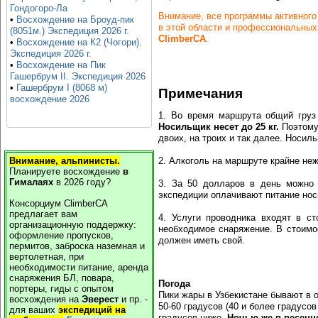
Гондогоро-Ла
Внимание, все программы активного
•
Восхождение на Броуд-пик
в этой области и профессиональных
(8051м.) Экспедиция 2026 г.
ClimberCA
.
•
Восхождение на К2 (Чогори).
Экспедиция 2026 г.
•
Восхождение на Пик
Гашербрум II. Экспедиция 2026
•
Гашербрум I (8068 м)
Примечания
восхождение 2026
1. Во время маршрута общий груз
Носильщик несет до 25 кг.
Поэтому,
двоих, на троих и так далее. Носиль
Внимание, альпинисты.
2. Алкоголь на маршруте крайне не
Планируете восхождение
в
Гималаях
в
2026
году?
3. За 50 долларов в день можно н
экспедиции оплачивают питание нос
Консорциум ClimberCA
предлагает вам
4. Услуги проводника входят в ст
организационную поддержку:
необходимое снаряжение. В стоимо
оформление пропусков,
должен иметь свой.
пермитов, заброска наземная и
вертолетная, при
необходимости питание, аренда
снаряжения БЛ, повара,
Погода
портеры, гиды с опытом
Пики жары в Узбекистане бывают в 
восхождения на
Эверест
и пр. -
50-60 градусов (40 и более градусо
для ваших
экспедиций на
градусов ниже.
Ночью же в весенн