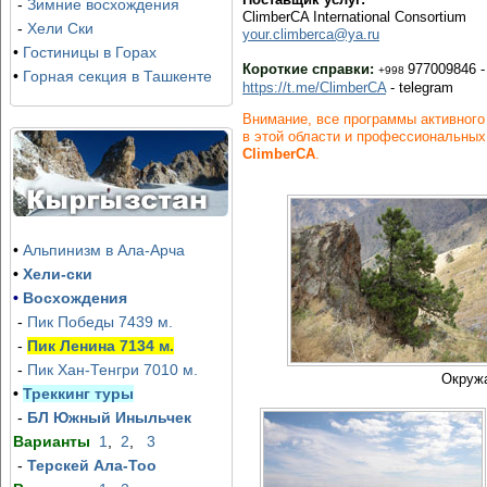
Зона Отдыха в горах Хумсон Булок (Humson Buloq)
Программа восемь дней, вкл
-
Зимние восхождения
ClimberCA International Consortium
принимает гостей.
Чимгане и Амирсае + экскур
-
Хели Ски
your.climberca@ya.ru
•
Гостиницы в Горах
Короткие справки:
977009846 -
+998
•
Горная секция в Ташкенте
https://t.me/ClimberCA
- telegram
Внимание, все программы активного
в этой области и профессиональных
ClimberCA
.
•
Альпинизм в Ала-Арча
•
Хели-ски
•
Восхождения
-
Пик Победы 7439 м.
-
Пик Ленина 7134 м.
-
Пик Хан-Тенгри 7010 м.
Окружа
•
Треккинг туры
-
БЛ Южный Иныльчек
Варианты
1
,
2
,
3
-
Терскей Ала-Тоо