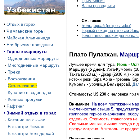
Примечания
Озеро Айдаркуль, тур, гарантированные
Ваши проводники
даты
См. также
Отправка группы — каждую субботу, начиная с июня
•
Отдых в горах
Бельдерсай (петроглифы)
Горный поход по отрогам Зап
•
Чимганские горы
Гелон плюс восхождение на 
•
Майская Альпиниада
•
Ноябрьские праздники
• Горные маршруты
Плато Пулатхан.
Маршр
-
Однодневные маршруты
Лучшее время для тура:
Июнь - Окт
-
Многодневные маршруты
Маршрут (5 дней):
Урта-Кумбель (185
-
Треки
Тахта (2620 м.) - Джар (2936 м.) - х
-
Восхождения
истоки реки Кара Арча - гребень Кар
Кумбель - урочище Бельдерсай.
Да
-
Скалолазание
-
Купание в водопадах
Стоимость:
U
$
230
с человека при ч
-
Конные прогулки
Внимание:
На всем протяжении мар
•
Рафтинг
численностью свыше 5, предусмотрен
• Зимний отдых в горах
групповое горное снаряжение, обору
отдельно. Стоимость транспорта не 
-
Катание на лыжах
Спальные мешки, личная посуда и д
-
Бэккантри Чимган
предусмотрено. Алкоголь не предос
Зона Отдыха Хумсон Булок
Ски-тур и бэккантр
-
Бэккантри Бельдерсай
Поставщик услуг: