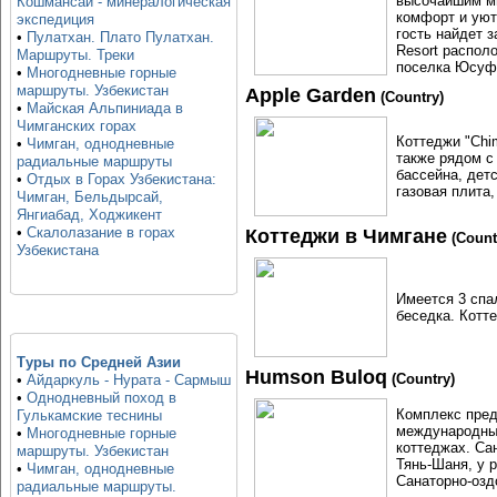
высочайшим ми
Кошмансай - минералогическая
комфорт и уют
экспедиция
гость найдет 
•
Пулатхан. Плато Пулатхан.
Resort распол
Маршруты. Треки
поселка Юсуфх
•
Многодневные горные
маршруты. Узбекистан
Apple Garden
(Country)
•
Майская Альпиниада в
Чимганских горах
Коттеджи "Chi
•
Чимган, однодневные
также рядом с
радиальные маршруты
бассейна, детс
•
Отдых в Горах Узбекистана:
газовая плита,
Чимган, Бельдырсай,
Янгиабад, Ходжикент
•
Скалолазание в горах
Коттеджи в Чимгане
(Count
Узбекистана
Имеется 3 спал
беседка. Котте
Туры по Средней Азии
Humson Buloq
(Country)
•
Айдаркуль - Нурата - Сармыш
•
Однодневный поход в
Комплекс пред
Гулькамские теснины
международным
•
Многодневные горные
коттеджах. Са
маршруты. Узбекистан
Тянь-Шаня, у р
•
Чимган, однодневные
Санаторно-озд
радиальные маршруты.