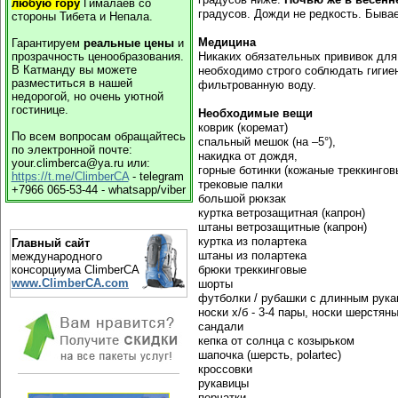
любую гору
Гималаев со
градусов. Дожди не редкость. Бывае
стороны Тибета и Непала.
Медицина
Гарантируем
реальные цены
и
прозрачность ценообразования.
Никаких обязательных прививок для
В Катманду вы можете
необходимо строго соблюдать гигие
разместиться в нашей
фильтрованную воду.
недорогой, но очень уютной
гостинице.
Необходимые вещи
коврик (коремат)
По всем вопросам обращайтесь
спальный мешок (на –5°),
по электронной почте:
накидка от дождя,
your.climberca@ya.ru или:
горные ботинки (кожаные треккингов
https://t.me/ClimberCA
- telegram
трековые палки
+7966 065-53-44 - whatsapp/viber
большой рюкзак
куртка ветрозащитная (капрон)
штаны ветрозащитные (капрон)
куртка из полартека
Главный сайт
штаны из полартека
международного
консорциума ClimberCA
брюки треккинговые
www.ClimberCA.com
шорты
футболки / рубашки с длинным рука
носки х/б - 3-4 пары, носки шерстяны
сандали
кепка от солнца с козырьком
шапочка (шерсть, polartec)
кроссовки
рукавицы
перчатки