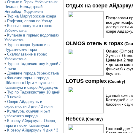
•
Отдых в Горах Узбекистана:
Отдых на озере Айдарку
Чимган, Бельдырсай,
Янгиабад, Ходжикент
•
Тур на Маргузорские озера
Предлагаем пр
•
Рафтинг, сплав по Угаму
все для комфо
•
Конные прогулки в горах
доступности ч
Узбекистана
озере Айдарку
•
Купание в горных водопадах.
Узбекистан
OLMOS отель в горах
(Cou
•
Тур на озеро Тузкан и в
Нуратинские горы
Олмос (Olmos) 
•
Скалолазание в горах
Хумсан. Отель
Узбекистана
Цены (на 2 пер
•
Тур по Таджикистану 5 дней /
• детская комн
4 ночи
финская) • фу
•
Древние города Узбекистана
боулинг.
•
Фанские горы + города
LOTUS complex
(Country)
Шёлкового Пути + пустыня
Кызылкум и озеро Айдаркуль
•
Тур по Таджикистану 10 дней
Дачный компле
/ 9 ночей
Коттеджей с к
•
Озеро Айдаркуль и
бассейн • сау
окрестности 3 дня / 2 ночи
•
Культура, обычаи и быт
узбекского народа
Небеса
(Country)
•
К озеру Айдаркуль. Озеро,
горы и пески Кызылкума
Гостевой дом 
•
К озеру Айдаркуль 4 дня / 3