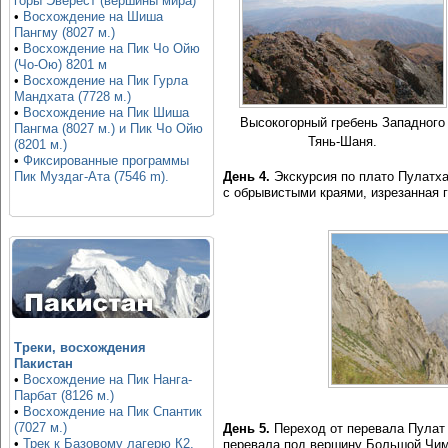
горы Эверест (вершины мира)
•
Восхождение на Шиша
Пангму (8027 м.)
•
Восхождение на Пик Чо Ойю
(Чо-Ою) 8201 м
•
Восхождение на Пик Гурла
Мандхата (7728 м.)
•
Восхождение на Пик Шиша
Высокогорный гребень Западного
Пангма (8027 м.) и Пик Чо Ойю
Тянь-Шаня.
(8201 м.)
•
Фиксированные программы
Пик Муздаг-Ата (7546 m).
День 4.
Экскурсия по плато Пулатха
с обрывистыми краями, изрезанная 
Треки, восхождения
Пакистан
•
Восхождение на Пик Нанга-
Парбат (8126 м.)
•
Восхождение на Пик Спантик
(7027 м.)
День 5.
Переход от перевала Пулат 
•
Трек к Базовому лагерю К2,
перевала под вершину Большой Чимг