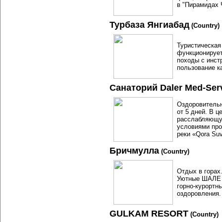
в "Пирамидах 
Турбаза Янгиабад
(Country)
Туристическая 
функционирует
походы с инст
пользование к
Санаторий Daler Med-Ser
Оздоровительн
от 5 дней. В 
расслабляющу
условиями про
реки «Qora Su
Бричмулла
(Country)
Отдых в горах.
Уютные ШАЛЕ (
горно-курортн
оздоровления.
GULKAM RESORT
(Country)