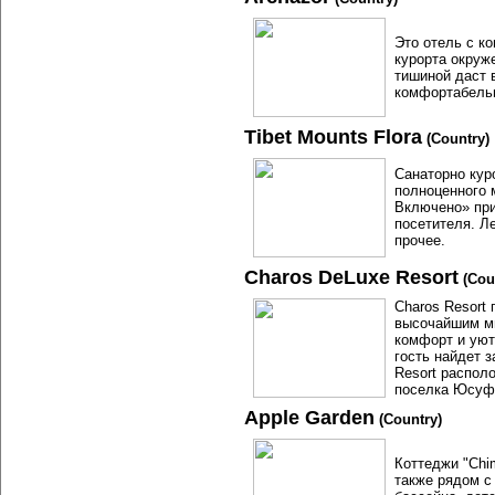
Это отель с к
курорта окруж
тишиной даст 
комфортабельн
Tibet Mounts Flora
(Country)
Санаторно кур
полноценного 
Включено» при
посетителя. Л
прочее.
Charos DeLuxe Resort
(Cou
Charos Resort
высочайшим ми
комфорт и уют
гость найдет 
Resort распол
поселка Юсуфх
Apple Garden
(Country)
Коттеджи "Chi
также рядом с