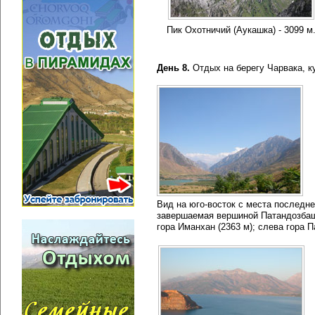
Пик Охотничий (Аукашка) - 3099 м
День 8.
Отдых на берегу Чарвака, к
Вид на юго-восток с места последне
завершаемая вершиной Патандозбаши 
гора Иманхан (2363 м); слева гора Па