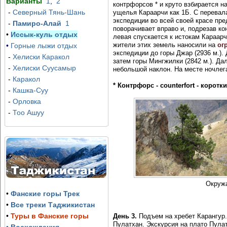
Варианты
1
,
2
контрфорсов * и круто взбирается н
-
Северный Тянь-Шань
ущелья Караарчи как 1Б. С перевал
экспедиции во всей своей красе пре
-
Памиро-Алай
1
поворачивает вправо и, подрезав ко
•
Иссык-куль отдых
левая спускается к истокам Караар
жители этих земель наносили на
ог
•
Горные лыжи отдых
экспедиции до горы Джар (2936 м.).
-
Хелиски Каракол
затем горы Мингжилки (2842 м.). Да
-
Хелиски Суусамыр
небольшой наклон. На месте ночлега
-
Каракол
* Контрфорс - counterfort - коро
-
Кашка-Суу
-
Орловка
-
Тоо Ашуу
Окружа
•
Фанские горы Трек
•
Все треки Таджикистан
•
Туры в Фанские горы
День 3.
Подъем на хребет Карангур. 
Пулатхан. Экскурсия на плато Пулат