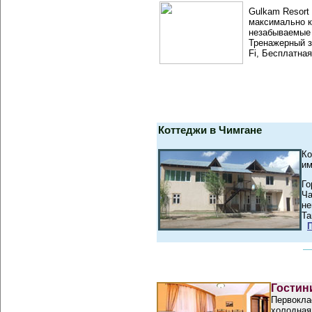
Gulkam Resort
максимально к
незабываемые 
Тренажерный з
Fi, Бесплатна
Коттеджи в Чимгане
Ко
им
Го
Ча
не
Та
Гостин
Первоклас
холодная 