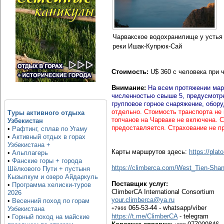
Чарвакское водохранилище у устья
реки Ишак-Купрюк-Сай
Стоимость:
U
$
360 с человека при ч
Внимание:
На всем протяжении мар
численностью свыше 5, предусмотрен
групповое горное снаряжение, обору
отдельно. Стоимость транспорта не 
Туры активного отдыха
топчанов на Чарваке не включена. 
Узбекистан
предоставляется. Страхование не п
•
Рафтинг, сплав по Угаму
•
Активный отдых в горах
Узбекистана +
Карты маршрутов здесь:
https://plat
•
Альплагерь
•
Фанские горы + города
https://climberca.com/West_Tien-S
Шёлкового Пути + пустыня
Кызылкум и озеро Айдаркуль
Поставщик услуг:
•
Программа хелиски-туров
ClimberCA International Consortium
2026
your.climberca@ya.ru
•
Весенний поход по горам
065-53-44 - whatsapp/viber
Узбекистана
+7966
https://t.me/ClimberCA
- telegram
•
Горный поход на майские