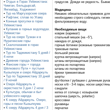
•
Отдых в Горах Узбекистана:
градусов. Дожди не редкость. Бывае
Чимган, Бельдырсай,
Янгиабад, Ходжикент
Медицина
•
Тур на Маргузорские озера
Никаких обязательных прививок для
•
Рафтинг, сплав по Угаму
необходимо строго соблюдать гигие
•
Конные прогулки в горах
фильтрованную воду.
Узбекистана
•
Купание в горных водопадах.
Необходимые вещи
Узбекистан
коврик (каримат)
•
Тур на озеро Тузкан и в
спальный мешок (на –5°),
Нуратинские горы
накидка от дождя,
•
Скалолазание в горах
горные ботинки (кожаные треккингов
Узбекистана
трековые палки
•
Тур по Таджикистану 5 дней /
большой рюкзак
4 ночи
куртка ветрозащитная (капрон)
•
Древние города Узбекистана
штаны ветрозащитные (капрон)
•
Фанские горы + города
куртка из полартека
Шёлкового Пути + пустыня
штаны из полартека
Кызылкум и озеро Айдаркуль
брюки треккинговые
•
Тур по Таджикистану 10 дней
шорты
/ 9 ночей
футболки / рубашки с длинным рука
•
Озеро Айдаркуль и
носки х/б - 3-4 пары, носки шерстяны
окрестности 3 дня / 2 ночи
сандали
•
Культура, обычаи и быт
кепка от солнца с козырьком
узбекского народа
шапочка (шерсть, polartec)
•
К озеру Айдаркуль. Озеро,
кроссовки
горы и пески Кызылкума
рукавицы
•
К озеру Айдаркуль 4 дня / 3
перчатки