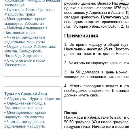
Кошмансай - минералогическая
русского царизма.
Вместо Насредди
экспедиция
однако в январе—феврале 1876 русс
•
Пулатхан. Плато Пулатхан.
восставших у Андижана и Ассаке.
П
Маршруты. Треки
овладел крепостью.
Пулат-хану
удал
•
Многодневные горные
последним оплотом героического ха
маршруты. Узбекистан
Лит.: История Узбекской ССР, т. 2, Та
•
Майская Альпиниада в
Чимганских горах
Примечания
•
Чимган, однодневные
радиальные маршруты
1. Во время маршрута общий груз
•
Отдых в Горах Узбекистана:
Носильщик несет до 25 кг.
Поэтому,
Чимган, Бельдырсай,
двоих, на троих и так далее. Носиль
Янгиабад, Ходжикент
•
Скалолазание в горах
2. Алкоголь на маршруте крайне не
Узбекистана
3. За 50 долларов в день можно н
экспедиции оплачивают питание нос
4. Услуги проводника входят в ст
необходимое снаряжение. В стоимо
Туры по Средней Азии
должен иметь свой.
•
Айдаркуль - Нурата - Сармыш
•
Однодневный поход в
Гулькамские теснины
•
Многодневные горные
Погода
маршруты. Узбекистан
Пики жары в Узбекистане бывают в 
•
Чимган, однодневные
50-60 градусов (40 и более градусо
радиальные маршруты.
градусов ниже.
Ночью же в весенн