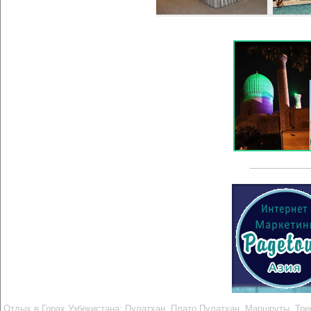
Отдых в Горах Узбекистана: Пулатхан. Плато Пулатхан. Маршруты. Тре