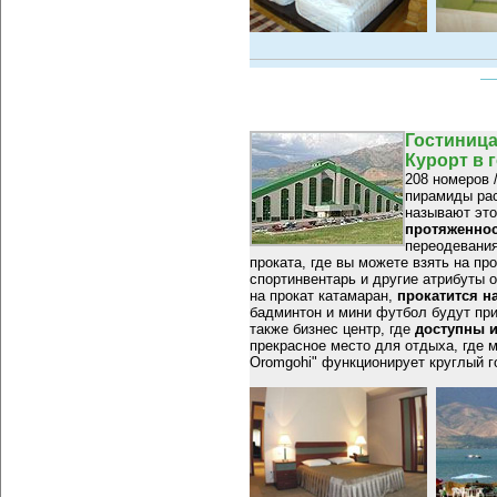
Гостиница
Курорт в 
208 номеров 
пирамиды рас
называют это
протяженнос
переодевания
проката, где вы можете взять на пр
спортинвентарь и другие атрибуты 
на прокат катамаран,
прокатится на
бадминтон и мини футбол будут при
также бизнес центр, где
доступны и
прекрасное место для отдыха, где 
Oromgohi" функционирует круглый г