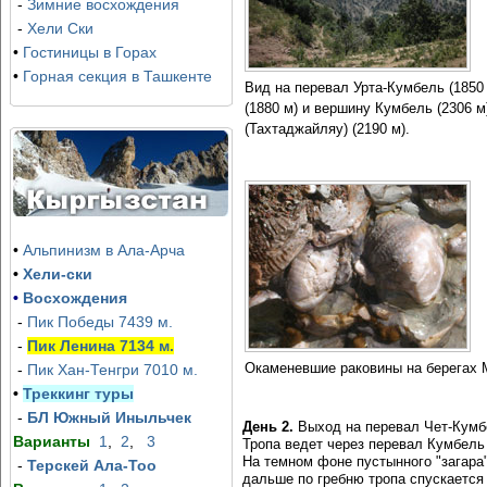
Зона Отдыха в горах Хумсон Булок (Humson Buloq)
Программа восемь дней, вкл
-
Зимние восхождения
принимает гостей.
Чимгане и Амирсае + экскур
-
Хели Ски
•
Гостиницы в Горах
•
Горная секция в Ташкенте
Вид на перевал Урта-Кумбель (1850
(1880 м) и вершину Кумбель (2306 
(Тахтаджайляу) (2190 м).
•
Альпинизм в Ала-Арча
•
Хели-ски
•
Восхождения
-
Пик Победы 7439 м.
-
Пик Ленина 7134 м.
Окаменевшие раковины на берегах 
-
Пик Хан-Тенгри 7010 м.
•
Треккинг туры
-
БЛ Южный Иныльчек
День 2.
Выход на перевал Чет-Кумб
Варианты
1
,
2
,
3
Тропа ведет через перевал Кумбель 
На темном фоне пустынного "загара
-
Терскей Ала-Тоо
дальше по гребню тропа спускается