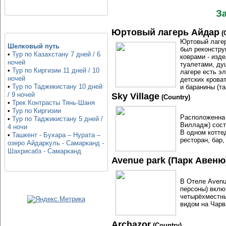
З
Юртовый лагерь Айдар
(
Юртовый лагер
Шелковый путь
был реконстру
•
Тур по Казахстану 7 дней / 6
коврами - изд
ночей
туалетами, ду
•
Тур по Киргизии 11 дней / 10
лагере есть э
ночей
детских крова
•
Тур по Таджикистану 10 дней
и баранины (т
/ 9 ночей
Sky Village
(Country)
•
Трек Контрасты Тянь-Шаня
•
Тур по Киргизии
Расположенна 
•
Тур по Таджикистану 5 дней /
Вилладж) состо
4 ночи
В одном котте
•
Ташкент - Бухара – Нурата –
ресторан, бар,
озеро Айдаркуль - Самарканд -
Шахрисабз - Самарканд
Avenue park (Парк Авеню
В Отеле Avenue
персоны) вклю
четырёхместны
видом на Чарв
Archazor
(Country)