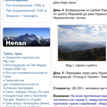
•
Восхождения
реки Кара Арча.
- Пик Коммунизма 7495 м.
День 4.
Возвращение по гребню Кара
- Пик Корженевской 7105 м.
по хребту Мирзабай до реки Нуреката
- Энергия + Чимтарга
Нурекатинских теснин.
Треки, туры
•
Запретное королевство
Мустанг
•
Восхождение на Пик Марди
Вид с горного хребта.
Химал (5587 м)
•
Все достопримечательности
День 5.
Переправа через реку Нурек
Гокио
Бельдерсай. Отъезд в Ташкент. За
•
Гималайские
достопримечательности.
Активная программа
Стоимость:
U
$
230 с человека при ч
•
Гокио, перевал Ренжо-Ла трек
•
Бюджетный трек к Базовому
Внимание:
На всем протяжении мар
Лагерю Эвереста 14 дней
численностью свыше 5, предусмотрен
•
Трек вокруг Аннапурны (мини)
групповое горное снаряжение, обору