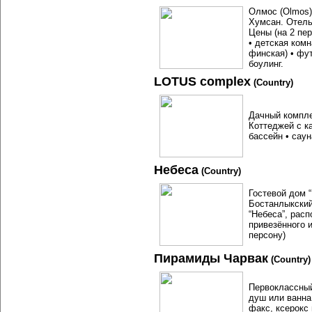
Олмос (Olmos) 
Хумсан. Отель
Цены (на 2 пер
• детская комн
финская) • фу
боулинг.
LOTUS complex
(Country)
Дачный компле
Коттеджей с к
бассейн • сау
Небеса
(Country)
Гостевой дом 
Бостанлыкский
“Небеса”, рас
привезённого 
персону)
Пирамиды Чарвак
(Country)
Первоклассный
душ или ванна
факс, ксерокс 