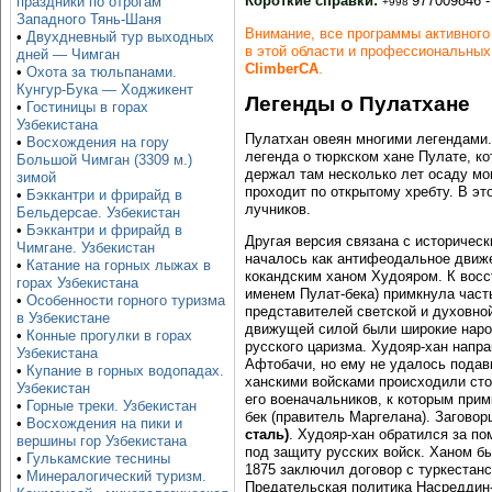
Короткие справки:
977009846 -
праздники по отрогам
+998
Западного Тянь-Шаня
Внимание, все программы активного
•
Двухдневный тур выходных
в этой области и профессиональных
дней — Чимган
ClimberCA
.
•
Охота за тюльпанами.
Кунгур-Бука — Ходжикент
Легенды о Пулатхане
•
Гостиницы в горах
Узбекистана
Пулатхан овеян многими легендами. 
•
Восхождения на гору
легенда о тюркском хане Пулате, к
Большой Чимган (3309 м.)
держал там несколько лет осаду мон
зимой
проходит по открытому хребту. В э
•
Бэккантри и фрирайд в
лучников.
Бельдерсае. Узбекистан
•
Бэккантри и фрирайд в
Другая версия связана с историческ
Чимгане. Узбекистан
началось как антифеодальное движе
•
Катание на горных лыжах в
кокандским ханом Худояром. К восс
горах Узбекистана
именем Пулат-бека) примкнула част
•
Особенности горного туризма
представителей светской и духовной
в Узбекистане
движущей силой были широкие народ
•
Конные прогулки в горах
русского царизма. Худояр-хан напр
Узбекистана
Афтобачи, но ему не удалось подав
•
Купание в горных водопадах.
ханскими войсками происходили сто
Узбекистан
его военачальников, к которым прим
•
Горные треки. Узбекистан
бек (правитель Маргелана). Загово
•
Восхождения на пики и
сталь)
. Худояр-хан обратился за п
вершины гор Узбекистана
под защиту русских войск. Ханом б
•
Гулькамские теснины
1875 заключил договор с туркестан
•
Минералогический туризм.
Предательская политика Насреддин-х