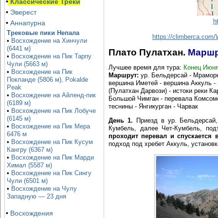
•
Классические Треки
•
Эверест
h
•
Аннапурна
Трековые пики Непала
https://climberca.co
•
Восхождение на Хинчули
(6441 м)
Плато Пулатхан.
Маршр
•
Восхождение на Пик Тарпу
Чули (5663 м)
Лучшее время для тура:
Конец Июня
•
Восхождение на Пик
Маршрут:
ур. Бельдерсай - Мраморна
Покланде (5806 м), Pokalde
вершина Иметей - вершина Аккуль - 
Peak
(Пулатхан Дарвози) - истоки реки Ка
•
Восхождение на Айленд-пик
Большой Чимган - перевала Комсомо
(6189 м)
теснины - Янгикурган - Чарвак
•
Восхождение на Пик Лобуче
(6145 м)
День 1.
Приезд в ур. Бельдерсай,
•
Восхождение на Пик Мера
Кумбель, далее Чет-Кумбель, под
6476 м
проходит перевал и спускается 
•
Восхождение на Пик Кусум
подход под хребет Аккуль, установк
Кангру (6367 м)
•
Восхождение на Пик Марди
Химал (5587 м)
•
Восхождение на Пик Сингу
Чули (6501 м)
•
Восхождение на Чулу
Западную — 23 дня
•
Восхождения