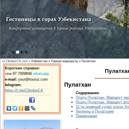
Гостиницы в горах Узбекистана
Комфортное размещение в горных районах Узбекистана
ru.ClimberCA.com »
Узбекистан » Горные маршруты » Пулатхан
Короткие справки:
Пулатха
9
7 7009846
whatsapp
+998
e-mail:
your@touruz.com
Пулатхан
telegram:
https://t.me/ClimberCA
Содержание:
Плато Пулатхан. Маршрут пе
Плато Пулатхан. Маршрут вт
11-ти дневный супер поход Хо
Легенды о Пулатхане
Примечания