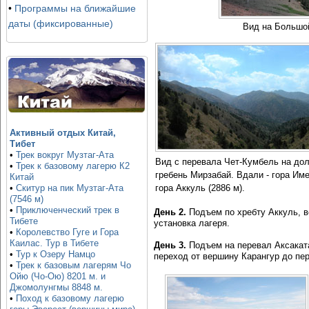
•
Программы на ближайшие
даты (фиксированные)
Вид на Большой
Активный отдых Китай,
Тибет
•
Трек вокруг Музтаг-Ата
Вид с перевала Чет-Кумбель на дол
•
Трек к базовому лагерю К2
гребень Мирзабай. Вдали - гора Име
Китай
•
Скитур на пик Музтаг-Ата
гора Аккуль (2886 м).
(7546 м)
•
Приключенческий трек в
День 2.
Подъем по хребту Аккуль, в
Тибете
установка лагеря.
•
Королевство Гуге и Гора
Каилас. Тур в Тибете
День 3.
Подъем на перевал Аксаката
•
Тур к Озеру Намцо
переход от вершину Карангур до пер
•
Трек к базовым лагерям Чо
Ойю (Чо-Ою) 8201 м. и
Джомолунгмы 8848 м.
•
Поход к базовому лагерю