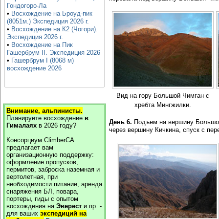
Гондогоро-Ла
•
Восхождение на Броуд-пик
(8051м.) Экспедиция 2026 г.
•
Восхождение на К2 (Чогори).
Экспедиция 2026 г.
•
Восхождение на Пик
Гашербрум II. Экспедиция 2026
•
Гашербрум I (8068 м)
восхождение 2026
Вид на гору Большой Чимган с
хребта Мингжилки.
Внимание, альпинисты.
Планируете восхождение
в
День 6.
Подъем на вершину Большой
Гималаях
в
2026
году?
через вершину Кичкина, спуск с пе
Консорциум ClimberCA
предлагает вам
организационную поддержку:
оформление пропусков,
пермитов, заброска наземная и
вертолетная, при
необходимости питание, аренда
снаряжения БЛ, повара,
портеры, гиды с опытом
восхождения на
Эверест
и пр. -
для ваших
экспедиций на