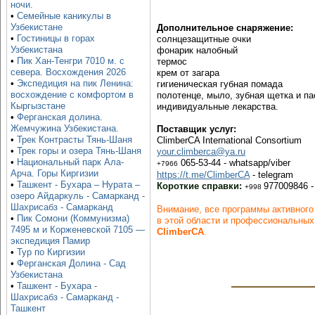
ночи.
•
Семейные каникулы в
Узбекистане
Дополнительное снаряжение:
•
Гостиницы в горах
солнцезащитные очки
Узбекистана
фонарик налобный
•
Пик Хан-Тенгри 7010 м. с
термос
севера. Восхождения 2026
крем от загара
•
Экспедиция на пик Ленина:
гигиеническая губная помада
восхождение с комфортом в
полотенце, мыло, зубная щетка и па
Кыргызстане
индивидуальные лекарства.
•
Ферганская долина.
Жемчужина Узбекистана.
Поставщик услуг:
•
Трек Контрасты Тянь-Шаня
ClimberCA International Consortium
•
Трек горы и озера Тянь-Шаня
your.climberca@ya.ru
•
Национальный парк Ала-
065-53-44 - whatsapp/viber
+7966
Арча. Горы Киргизии
https://t.me/ClimberCA
- telegram
•
Ташкент - Бухара – Нурата –
Короткие справки:
977009846 -
+998
озеро Айдаркуль - Самарканд -
Шахрисабз - Самарканд
Внимание, все программы активного
•
Пик Сомони (Коммунизма)
в этой области и профессиональных
7495 м и Корженевской 7105 —
ClimberCA
.
экспедиция Памир
•
Тур по Киргизии
•
Ферганская Долина - Сад
Узбекистана
•
Ташкент - Бухара -
Шахрисабз - Самарканд -
Ташкент