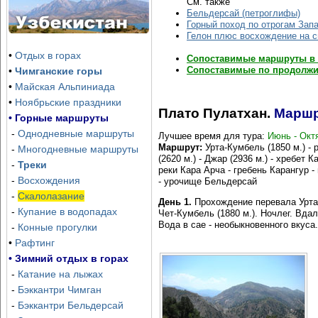
См. также
Озеро Айдаркуль, тур, гарантированные
Бельдерсай (петроглифы)
Горный поход по отрогам Зап
даты
Гелон плюс восхождение на 
Отправка группы — каждую субботу, начиная с июня
•
Отдых в горах
Сопоставимые маршруты в 
Сопоставимые по продолжи
•
Чимганские горы
•
Майская Альпиниада
•
Ноябрьские праздники
Плато Пулатхан.
Маршр
• Горные маршруты
-
Однодневные маршруты
Лучшее время для тура:
Июнь - Окт
Маршрут:
Урта-Кумбель (1850 м.) - 
-
Многодневные маршруты
(2620 м.) - Джар (2936 м.) - хребет 
-
Треки
реки Кара Арча - гребень Карангур 
-
Восхождения
- урочище Бельдерсай
-
Скалолазание
День 1.
Прохождение перевала Урта-
-
Купание в водопадах
Чет-Кумбель (1880 м.). Ночлег. Вд
Вода в сае - необыкновенного вкуса.
-
Конные прогулки
•
Рафтинг
• Зимний отдых в горах
-
Катание на лыжах
-
Бэккантри Чимган
Зона Отдыха Хумсон Булок
Ски-тур и бэккантр
-
Бэккантри Бельдерсай