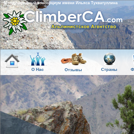
Международный консорциум имени Ильяса Тухватуллина
О Нас
Страны
Ф
Отзывы