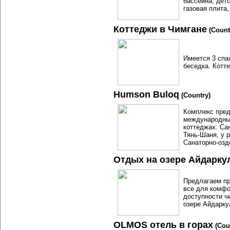
бассейна, детс
газовая плита,
Коттеджи в Чимгане
(Count
Имеется 3 спал
беседка. Котте
Humson Buloq
(Country)
Комплекс пред
международным
коттеджах. Са
Тянь-Шаня, у р
Санаторно-озд
Отдых на озере Айдарку
Предлагаем пр
все для комфо
доступности ч
озере Айдарку
OLMOS отель в горах
(Cou