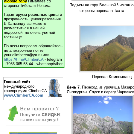
любую гору
Гималаев со
Подъем на гору Большой Чимган с
стороны Тибета и Непала.
стороны перевала Тахта.
Гарантируем
реальные цены
и
прозрачность ценообразования.
В Катманду вы можете
разместиться в нашей
недорогой, но очень уютной
гостинице.
По всем вопросам обращайтесь
по электронной почте:
your.climberca@ya.ru или:
https://t.me/ClimberCA
- telegram
+7966 065-53-44 - whatsapp/viber
Перевал Комсомолец -
Главный сайт
международного
День 7.
Переход из урочища Мазарса
консорциума ClimberCA
Янгикурган. Спуск к берегу Чарвакс
www.ClimberCA.com