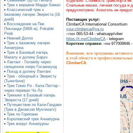
•
Семейный тур по Непалу
отдельно. Стоимость транспорта не 
•
Трек к вершине Марди Химал
Спальные мешки, личная посуда и д
•
Классический трек к
предусмотрено. Алкоголь не предос
базовому лагерю Эвереста (16
дней)
Поставщик услуг:
•
Восхождение на Пик
ClimberCA International Consortium
Покланде (5806 м), Pokalde
your.climberca@ya.ru
Peak
065-53-44 - whatsapp/viber
+7966
•
Нижний Долпо
https://t.me/ClimberCA
- telegram
•
Трек к базовому лагерю
Короткие справки:
977009846 -
+998
Аннапурна
•
Трек в Базовый лагерь
Внимание, все программы активного
Макалу и долину Барун
в этой области и профессиональных
•
Лактанг - Геламбу через
ClimberCA
.
священное озеро Госаинкунд
•
Поход в долину Лантанг
•
Трек - обзорный к Эвересту
(Тьянгбоче)
•
Трек Гокио Ри - Кала Паттар -
через перевал Чо Ла
•
Треккинг в Базовый лагерь
Эвереста (17 дней)
•
Путешествие по Кали-Гандаки
(Трек в Джомсом Муктинатх)
•
Трек по Горепани
•
Королевский трек Аннапурна
•
Трек вокруг Аннапурны