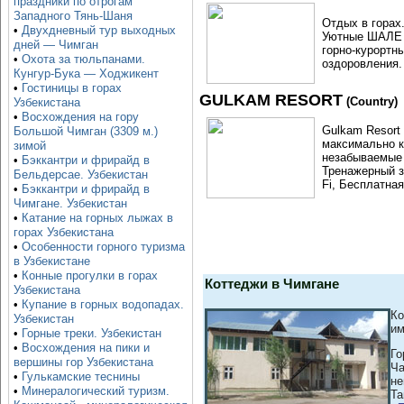
праздники по отрогам
Западного Тянь-Шаня
Отдых в горах.
•
Двухдневный тур выходных
Уютные ШАЛЕ (
дней — Чимган
горно-курортн
•
Охота за тюльпанами.
оздоровления.
Кунгур-Бука — Ходжикент
•
Гостиницы в горах
GULKAM RESORT
(Country)
Узбекистана
•
Восхождения на гору
Gulkam Resort
Большой Чимган (3309 м.)
максимально к
зимой
незабываемые 
•
Бэккантри и фрирайд в
Тренажерный з
Бельдерсае. Узбекистан
Fi, Бесплатна
•
Бэккантри и фрирайд в
Чимгане. Узбекистан
•
Катание на горных лыжах в
горах Узбекистана
•
Особенности горного туризма
в Узбекистане
•
Конные прогулки в горах
Коттеджи в Чимгане
Узбекистана
•
Купание в горных водопадах.
Ко
Узбекистан
им
•
Горные треки. Узбекистан
•
Восхождения на пики и
Го
вершины гор Узбекистана
Ча
•
Гулькамские теснины
не
•
Минералогический туризм.
Та