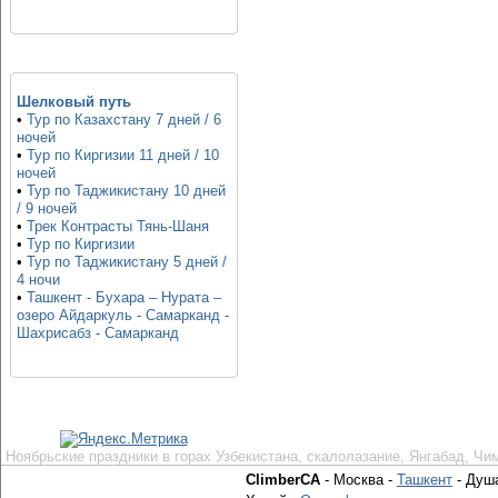
Шелковый путь
•
Тур по Казахстану 7 дней / 6
ночей
•
Тур по Киргизии 11 дней / 10
ночей
•
Тур по Таджикистану 10 дней
/ 9 ночей
•
Трек Контрасты Тянь-Шаня
•
Тур по Киргизии
•
Тур по Таджикистану 5 дней /
4 ночи
•
Ташкент - Бухара – Нурата –
озеро Айдаркуль - Самарканд -
Шахрисабз - Самарканд
Ноябрьские праздники в горах Узбекистана, скалолазание, Янгабад, Чи
ClimberCA
- Москва -
Ташкент
- Душ