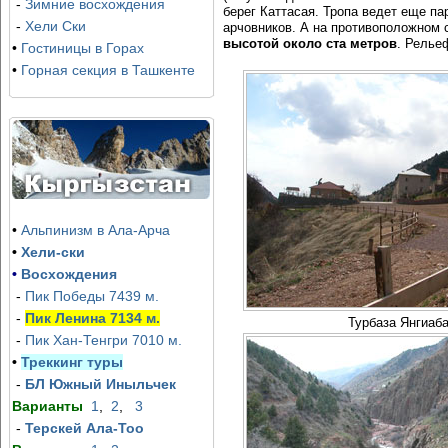
Зона Отдыха в горах Хумсон Булок (Humson Buloq)
Программа восемь дней, вкл
-
Зимние восхождения
берег Каттасая. Тропа ведет еще па
принимает гостей.
Чимгане и Амирсае + экскур
-
Хели Ски
арчовников. А на противоположном 
высотой около ста метров
. Релье
•
Гостиницы в Горах
•
Горная секция в Ташкенте
•
Альпинизм в Ала-Арча
•
Хели-ски
•
Восхождения
-
Пик Победы 7439 м.
-
Пик Ленина 7134 м.
Турбаза Янгиаб
-
Пик Хан-Тенгри 7010 м.
•
Треккинг туры
-
БЛ Южный Иныльчек
Варианты
1
,
2
,
3
-
Терскей Ала-Тоо