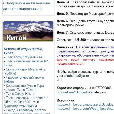
День 4.
Скалолазание в Аксайск
•
Программы на ближайшие
протяженности до 6B. Ночевка в Ак
даты (фиксированные)
День 5.
Переход до Мраморной речки
День 6.
Весь день крутой боулдеринг
Мраморной речке.
День 7.
Скалолазание, отдых. Возвр
Стоимость:
U$ 300
с человека при чи
Внимание:
На всем протяжении ма
Активный отдых Китай,
предусмотрено 2 горных проводни
Тибет
снаряжение, оборудование кухни и 
•
Трек вокруг Музтаг-Ата
другие вещи личного характер
•
Трек к базовому лагерю К2
предоставляется.
Китай
•
Скитур на пик Музтаг-Ата
Чтобы забронировать тур или по
(7546 м)
your.climberca@ya.ru
•
Приключенческий трек в
или
Тибете
•
Королевство Гуге и Гора
Короткие справки:
977009846 -
+998
Каилас. Тур в Тибете
https://t.me/ClimberCA
- telegram
•
Тур к Озеру Намцо
•
Трек к базовым лагерям Чо
Источники:
Ойю (Чо-Ою) 8201 м. и
https://climberca.pagetour.org/Uzbeki
Джомолунгмы 8848 м.
https://climberca.com/West_Tien-Sha
•
Поход к базовому лагерю