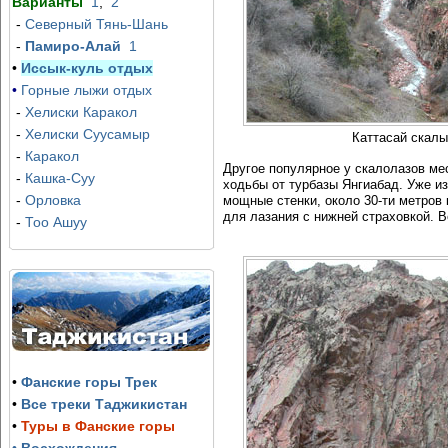
Варианты
1
,
2
-
Северный Тянь-Шань
-
Памиро-Алай
1
•
Иссык-куль отдых
•
Горные лыжи отдых
-
Хелиски Каракол
-
Хелиски Суусамыр
Каттасай скалы
-
Каракол
Другое популярное у скалолазов ме
-
Кашка-Суу
ходьбы от турбазы Янгиабад. Уже и
-
Орловка
мощные стенки, около 30-ти метров
для лазания с нижней страховкой. 
-
Тоо Ашуу
•
Фанские горы Трек
•
Все треки Таджикистан
•
Туры в Фанские горы