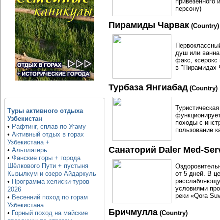
привезённого 
персону)
Пирамиды Чарвак
(Country)
Первоклассный
душ или ванна
факс, ксерокс 
в "Пирамидах 
Турбаза Янгиабад
(Country)
Туристическая 
Туры активного отдыха
функционирует
Узбекистан
походы с инст
•
Рафтинг, сплав по Угаму
пользование к
•
Активный отдых в горах
Узбекистана +
Санаторий Daler Med-Ser
•
Альплагерь
•
Фанские горы + города
Шёлкового Пути + пустыня
Оздоровительн
от 5 дней. В 
Кызылкум и озеро Айдаркуль
расслабляющу
•
Программа хелиски-туров
условиями про
2026
реки «Qora Su
•
Весенний поход по горам
Узбекистана
Бричмулла
(Country)
•
Горный поход на майские