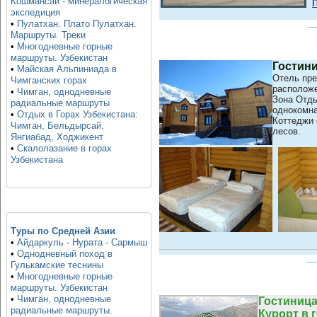
Кошмансай - минералогическая
экспедиция
•
Пулатхан. Плато Пулатхан.
Маршруты. Треки
•
Многодневные горные
маршруты. Узбекистан
Гостини
•
Майская Альпиниада в
Отель пре
Чимганских горах
расположе
•
Чимган, однодневные
Зона Отды
радиальные маршруты
однокомна
•
Отдых в Горах Узбекистана:
Коттеджи 
Чимган, Бельдырсай,
лесов.
Янгиабад, Ходжикент
•
Скалолазание в горах
Узбекистана
Туры по Средней Азии
•
Айдаркуль - Нурата - Сармыш
•
Однодневный поход в
Гулькамские теснины
•
Многодневные горные
маршруты. Узбекистан
•
Чимган, однодневные
Гостиница
радиальные маршруты.
Курорт в 