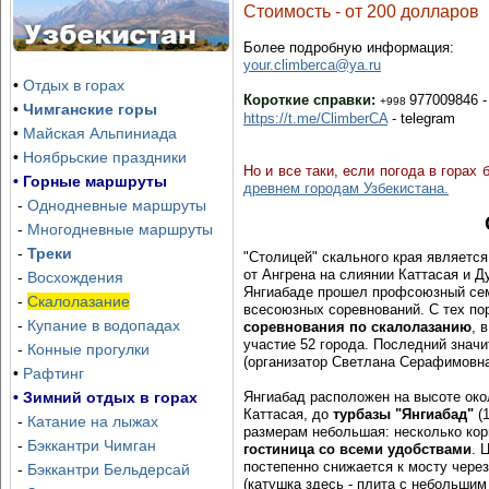
Стоимость - от 200 долларов
Озеро Айдаркуль, тур, гарантированные
даты
Более подробную информаци
я:
your.climberca@ya.ru
Отправка группы — каждую субботу, начиная с июня
•
Отдых в горах
Короткие справки:
977009846 -
+998
•
Чимганские горы
https://t.me/ClimberCA
- telegram
•
Майская Альпиниада
•
Ноябрьские праздники
Но и все таки, если погода в горах
• Горные маршруты
древнем городам Узбекистана.
-
Однодневные маршруты
-
Многодневные маршруты
-
Треки
"Столицей" скального края являетс
от Ангрена
на слиянии Каттасая и Д
-
Восхождения
Янгиабаде прошел профсоюзный сем
-
Скалолазание
всесоюзных соревнований. С тех по
-
Купание в водопадах
соревнования по скалолазанию
, 
участие 52 города. Последний значи
-
Конные прогулки
(организатор Светлана Серафимовна
•
Рафтинг
• Зимний отдых в горах
Янгиабад расположен на высоте око
Каттасая, до
турбазы "Янгиабад"
(1
-
Катание на лыжах
размерам небольшая: несколько к
-
Бэккантри Чимган
гостиница со всеми удобствами
. 
Зона Отдыха Хумсон Булок
Ски-тур и бэккантр
постепенно снижается к мосту через
-
Бэккантри Бельдерсай
(катушка здесь - плита с небольши