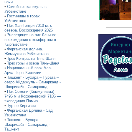
ночи.
•
Семейные каникулы в
Узбекистане
•
Гостиницы в горах
Узбекистана
•
Пик Хан-Тенгри 7010 м. с
севера. Восхождения 2026
•
Экспедиция на пик Ленина:
восхождение с комфортом в
Кыргызстане
•
Ферганская долина.
Жемчужина Узбекистана.
•
Трек Контрасты Тянь-Шаня
•
Трек горы и озера Тянь-Шаня
•
Национальный парк Ала-
Арча. Горы Киргизии
•
Ташкент - Бухара – Нурата –
озеро Айдаркуль - Самарканд -
Шахрисабз - Самарканд
•
Пик Сомони (Коммунизма)
7495 м и Корженевской 7105 —
экспедиция Памир
•
Тур по Киргизии
•
Ферганская Долина - Сад
Узбекистана
•
Ташкент - Бухара -
Шахрисабз - Самарканд -
Ташкент