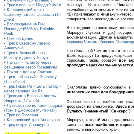
•
Семейный тур по Непалу
маршруты. В это время в Чимгане
•
Трек к вершине Марди Химал
«колыбель» для многих и многих сп
•
Классический трек к
4Б) привлекают к Чимгану интерес,
базовому лагерю Эвереста (16
совершить все необходимые восхож
дней)
•
Восхождение на Пик
Восхождения по некоторым альпинис
Покланде (5806 м), Pokalde
Маршрут Жукова и др.) осущест
Peak
акклиматизации. Другие маршрут
•
Нижний Долпо
вершины Чимган -Кичкина (Чиланзарч
•
Трек к базовому лагерю
Аннапурна
Гора Большой Чимган хотя и относи
•
Трек в Базовый лагерь
Даже маршрут 1Б предусматривает 
Макалу и долину Барун
сбросами. Таким образом
все за
•
Лактанг - Геламбу через
проходят через скальные участки
священное озеро Госаинкунд
•
Поход в долину Лантанг
•
Трек - обзорный к Эвересту
(Тьянгбоче)
•
Трек Гокио Ри - Кала Паттар -
Скалолазы давно облюбовали в 
через перевал Чо Ла
интересных скал для боулдеринга,
•
Треккинг в Базовый лагерь
Эвереста (17 дней)
Хорошо известны любителям скал
•
Путешествие по Кали-Гандаки
добраться на электричке.
Здесь пр
(Трек в Джомсом Муктинатх)
Булаксу (знаменитый "Сникерс")
.
•
Трек по Горепани
Маршрут, который мы предлагаем в
•
Королевский трек Аннапурна
силы на
всех наиболее интерес
•
Трек вокруг Аннапурны
великолепного горного края.