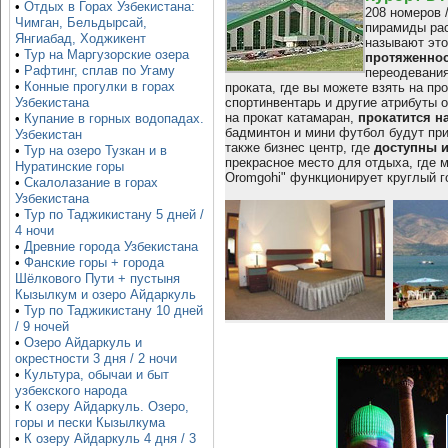
•
Отдых в Горах Узбекистана:
208 номеров 
Чимган, Бельдырсай,
пирамиды рас
Янгиабад, Ходжикент
называют это
•
Тур на Маргузорские озера
протяженнос
•
Рафтинг, сплав по Угаму
переодевания
•
Конные прогулки в горах
проката, где вы можете взять на пр
спортинвентарь и другие атрибуты 
Узбекистана
на прокат катамаран,
прокатится на
•
Купание в горных водопадах.
бадминтон и мини футбол будут при
Узбекистан
также бизнес центр, где
доступны и
•
Тур на озеро Тузкан и в
прекрасное место для отдыха, где 
Нуратинские горы
Oromgohi" функционирует круглый г
•
Скалолазание в горах
Узбекистана
•
Тур по Таджикистану 5 дней /
4 ночи
•
Древние города Узбекистана
•
Фанские горы + города
Шёлкового Пути + пустыня
Кызылкум и озеро Айдаркуль
•
Тур по Таджикистану 10 дней
/ 9 ночей
•
Озеро Айдаркуль и
окрестности 3 дня / 2 ночи
•
Культура, обычаи и быт
узбекского народа
•
К озеру Айдаркуль. Озеро,
горы и пески Кызылкума
•
К озеру Айдаркуль 4 дня / 3