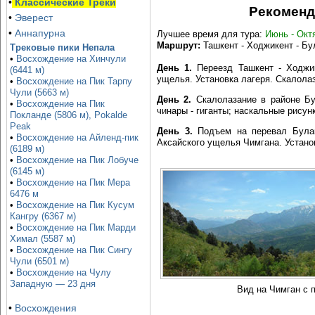
•
Классические Треки
Рекоменд
•
Эверест
•
Аннапурна
Лучшее время для тура:
Июнь - Окт
Маршрут:
Ташкент - Ходжикент - Бу
Трековые пики Непала
•
Восхождение на Хинчули
День 1.
Переезд Ташкент - Ходжик
(6441 м)
ущелья. Установка лагеря. Скалолаз
•
Восхождение на Пик Тарпу
Чули (5663 м)
День 2.
Скалолазание в районе Бул
•
Восхождение на Пик
чинары - гиганты; наскальные рисунк
Покланде (5806 м), Pokalde
Peak
День 3.
Подъем на перевал Булак
•
Восхождение на Айленд-пик
Аксайского ущелья Чимгана. Установ
(6189 м)
•
Восхождение на Пик Лобуче
(6145 м)
•
Восхождение на Пик Мера
6476 м
•
Восхождение на Пик Кусум
Кангру (6367 м)
•
Восхождение на Пик Марди
Химал (5587 м)
•
Восхождение на Пик Сингу
Чули (6501 м)
•
Восхождение на Чулу
Западную — 23 дня
Вид на Чимган с 
•
Восхождения