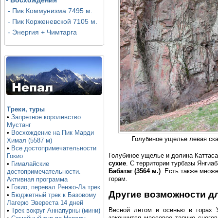
•
Восхождения
- Пик Коммунизма 7495 м.
- Пик Корженевской 7105 м.
- Энергия + Чимтарга
Треки, туры
•
Запретное королевство
Мустанг
•
Восхождение на Пик Марди
Голубиное ущелье левая ска
Химал (5587 м)
•
Все достопримечательности
Голубиное ущелье и долина Каттаса
Гокио
сухие
. С территории турбазы Янгиа
•
Гималайские
Бабатаг (3564 м.)
. Есть также множ
достопримечательности.
горам.
Активная программа
•
Гокио, перевал Ренжо-Ла трек
Другие возможности дл
•
Бюджетный трек к Базовому
Лагерю Эвереста 14 дней
Весной летом и осенью в горах У
•
Трек вокруг Аннапурны (мини)
закончится массовое таяние снегов