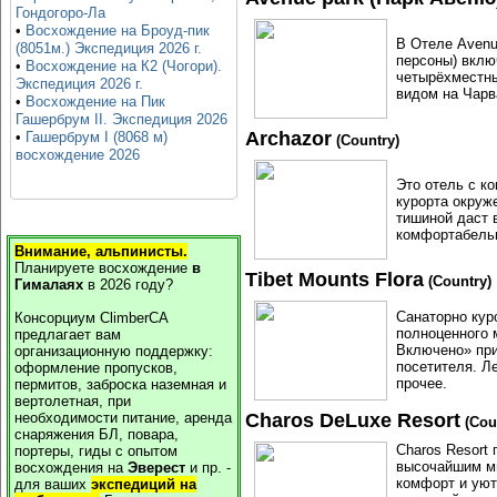
Гондогоро-Ла
•
Восхождение на Броуд-пик
В Отеле Avenue
(8051м.) Экспедиция 2026 г.
персоны) вклю
•
Восхождение на К2 (Чогори).
четырёхместны
Экспедиция 2026 г.
видом на Чарв
•
Восхождение на Пик
Гашербрум II. Экспедиция 2026
Archazor
•
Гашербрум I (8068 м)
(Country)
восхождение 2026
Это отель с к
курорта окруж
тишиной даст 
комфортабельн
Внимание, альпинисты.
Планируете восхождение
в
Tibet Mounts Flora
(Country)
Гималаях
в
2026
году?
Санаторно кур
Консорциум ClimberCA
полноценного 
предлагает вам
Включено» при
организационную поддержку:
посетителя. Л
оформление пропусков,
прочее.
пермитов, заброска наземная и
вертолетная, при
Charos DeLuxe Resort
необходимости питание, аренда
(Cou
снаряжения БЛ, повара,
Charos Resort
портеры, гиды с опытом
высочайшим ми
восхождения на
Эверест
и пр. -
комфорт и уют
для ваших
экспедиций на