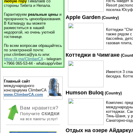
гость найдет 
любую гору
Гималаев со
Resort распол
стороны Тибета и Непала.
поселка Юсуфх
Гарантируем
реальные цены
и
Apple Garden
(Country)
прозрачность ценообразования.
В Катманду вы можете
разместиться в нашей
Коттеджи "Chi
недорогой, но очень уютной
также рядом с
гостинице.
бассейна, детс
газовая плита,
По всем вопросам обращайтесь
по электронной почте:
Коттеджи в Чимгане
your.climberca@ya.ru или:
(Count
https://t.me/ClimberCA
- telegram
+7966 065-53-44 - whatsapp/viber
Имеется 3 спал
беседка. Котте
Главный сайт
международного
консорциума ClimberCA
Humson Buloq
(Country)
www.ClimberCA.com
Комплекс пред
международным
коттеджах. Са
Тянь-Шаня, у р
Санаторно-озд
Отдых на озере Айдарку