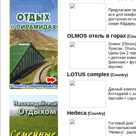
Предлагаем пр
все для комфо
доступности ч
озере Айдарку
OLMOS отель в горах
(Cou
Олмос (Olmos) 
Хумсан. Отель
Цены (на 2 пер
• детская комн
финская) • фу
боулинг.
LOTUS complex
(Country)
Дачный компле
Коттеджей с к
бассейн • сау
Небеса
(Country)
Гостевой дом 
Бостанлыкский
“Небеса”, рас