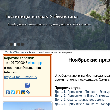
Гостиницы в горах Узбекистана
Комфортное размещение в горных районах Узбекистана
ru.ClimberCA.com »
Узбекистан » Ноябрьские праздники
Короткие справки:
Ноябрьские праз
9
7 7009846
whatsapp
+998
e-mail:
your@touruz.com
telegram:
В Узбекистане в ноябре погода мо
https://t.me/ClimberCA
время - вполне подходящее. Сами
с
Программа тура:
День 1.
Прибытие в Ташкент: Экскур
День 2.
Прибытие на Базу Янгиабад:
День 3.
Скалолазание весь день.
День 4.
Прибытие в Ташкент. Экскур