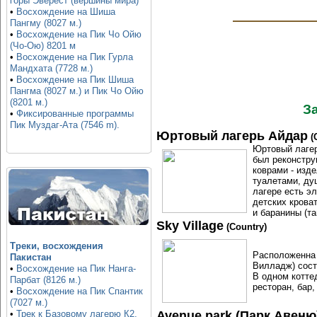
горы Эверест (вершины мира)
•
Восхождение на Шиша
Пангму (8027 м.)
•
Восхождение на Пик Чо Ойю
(Чо-Ою) 8201 м
•
Восхождение на Пик Гурла
Мандхата (7728 м.)
•
Восхождение на Пик Шиша
Пангма (8027 м.) и Пик Чо Ойю
(8201 м.)
З
•
Фиксированные программы
Пик Муздаг-Ата (7546 m).
Юртовый лагерь Айдар
(
Юртовый лагер
был реконстру
коврами - изд
туалетами, ду
лагере есть э
детских крова
и баранины (т
Sky Village
(Country)
Треки, восхождения
Расположенна 
Пакистан
Вилладж) состо
•
Восхождение на Пик Нанга-
В одном котте
Парбат (8126 м.)
ресторан, бар,
•
Восхождение на Пик Спантик
(7027 м.)
Avenue park (Парк Авеню
•
Трек к Базовому лагерю К2,