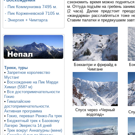
•
Восхождения
сэкономить время можно подняться 
м. Оттуда подъём на гребень занима
- Пик Коммунизма 7495 м.
(2 часа). Далее предстоит преод
- Пик Корженевской 7105 м.
«жандарма» расслабляться тоже не
- Энергия + Чимтарга
Ставим палатки и предвкушаем завт
Бэккантри и фрирайд в
Бэк
Треки, туры
Чимгане
•
Запретное королевство
Мустанг
•
Восхождение на Пик Марди
Химал (5587 м)
•
Все достопримечательности
Гокио
•
Гималайские
достопримечательности.
Спуск через «Черный
Активная программа
Спу
водопад»
•
Гокио, перевал Ренжо-Ла трек
•
Бюджетный трек к Базовому
Лагерю Эвереста 14 дней
•
Трек вокруг Аннапурны (мини)