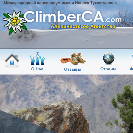
Международный консорциум имени Ильяса Тухватуллина
О Нас
Страны
Ф
Отзывы