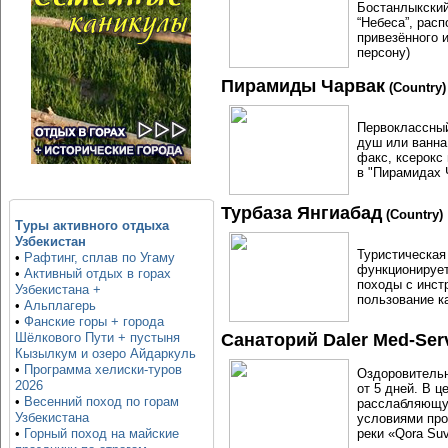
Бостанлыкский
“Небеса”, рас
привезённого 
персону)
Пирамиды Чарвак
(Country)
Первоклассный
душ или ванна
факс, ксерокс 
в "Пирамидах 
Турбаза Янгиабад
(Country)
Туры активного отдыха
Узбекистан
Туристическая 
•
Рафтинг, сплав по Угаму
функционирует
•
Активный отдых в горах
походы с инст
Узбекистана +
пользование к
•
Альплагерь
•
Фанские горы + города
Санаторий Daler Med-Ser
Шёлкового Пути + пустыня
Кызылкум и озеро Айдаркуль
•
Программа хелиски-туров
Оздоровительн
2026
от 5 дней. В 
•
Весенний поход по горам
расслабляющу
Узбекистана
условиями про
реки «Qora Su
•
Горный поход на майские