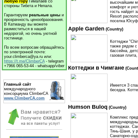
любую гору
Гималаев со
высочайшим ми
стороны Тибета и Непала.
комфорт и уют
гость найдет 
Гарантируем
реальные цены
и
Resort распол
прозрачность ценообразования.
поселка Юсуфх
В Катманду вы можете
Apple Garden
разместиться в нашей
(Country)
недорогой, но очень уютной
гостинице.
Коттеджи "Chi
также рядом с
По всем вопросам обращайтесь
бассейна, детс
по электронной почте:
газовая плита,
your.climberca@ya.ru или:
https://t.me/ClimberCA
- telegram
+7966 065-53-44 - whatsapp/viber
Коттеджи в Чимгане
(Count
Главный сайт
Имеется 3 спал
международного
беседка. Котте
консорциума ClimberCA
www.ClimberCA.com
Humson Buloq
(Country)
Комплекс пред
международным
коттеджах. Са
Тянь-Шаня, у р
Санаторно-озд