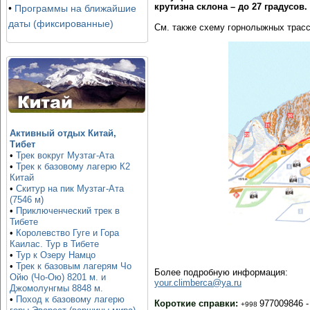
крутизна склона – до 27 градусов.
•
Программы на ближайшие
даты (фиксированные)
См. также схему горнолыжных трасс
Активный отдых Китай,
Тибет
•
Трек вокруг Музтаг-Ата
•
Трек к базовому лагерю К2
Китай
•
Скитур на пик Музтаг-Ата
(7546 м)
•
Приключенческий трек в
Тибете
•
Королевство Гуге и Гора
Каилас. Тур в Тибете
•
Тур к Озеру Намцо
•
Трек к базовым лагерям Чо
Более подробную информаци
я:
Ойю (Чо-Ою) 8201 м. и
your.climberca@ya.ru
Джомолунгмы 8848 м.
•
Поход к базовому лагерю
Короткие справки:
977009846 -
+998