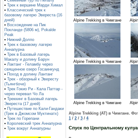
•
Семейный тур по Непалу
•
Трек к вершине Марди Химал
•
Классический трек к
базовому лагерю Эвереста (16
дней)
Alpine Trekking в Чимгане
Alpi
•
Восхождение на Пик
Покланде (5806 м), Pokalde
Peak
•
Нижний Долпо
•
Трек к базовому лагерю
Аннапурна
•
Трек в Базовый лагерь
Макалу и долину Барун
Alpine Trekking в Чимгане
Alpi
•
Лактанг - Геламбу через
священное озеро Госаинкунд
•
Поход в долину Лантанг
•
Трек - обзорный к Эвересту
(Тьянгбоче)
•
Трек Гокио Ри - Кала Паттар -
через перевал Чо Ла
•
Треккинг в Базовый лагерь
Alpine Trekking в Чимгане
Alpi
Эвереста (17 дней)
•
Путешествие по Кали-Гандаки
Alpine Trekking (AT) в Чимгане. Ф
(Трек в Джомсом Муктинатх)
1
/
2
/
3
/
4
•
Трек по Горепани
•
Королевский трек Аннапурна
Спуск по Центральному кулуа
•
Трек вокруг Аннапурны