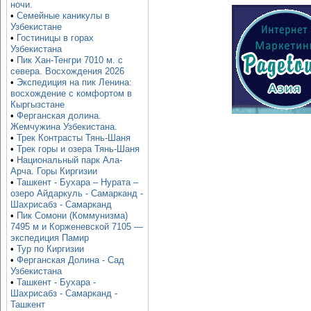
ночи.
•
Семейные каникулы в
Узбекистане
•
Гостиницы в горах
Узбекистана
•
Пик Хан-Тенгри 7010 м. с
севера. Восхождения 2026
•
Экспедиция на пик Ленина:
восхождение с комфортом в
Кыргызстане
•
Ферганская долина.
Жемчужина Узбекистана.
•
Трек Контрасты Тянь-Шаня
•
Трек горы и озера Тянь-Шаня
•
Национальный парк Ала-
Арча. Горы Киргизии
•
Ташкент - Бухара – Нурата –
озеро Айдаркуль - Самарканд -
Шахрисабз - Самарканд
•
Пик Сомони (Коммунизма)
7495 м и Корженевской 7105 —
экспедиция Памир
•
Тур по Киргизии
•
Ферганская Долина - Сад
Узбекистана
•
Ташкент - Бухара -
Шахрисабз - Самарканд -
Ташкент