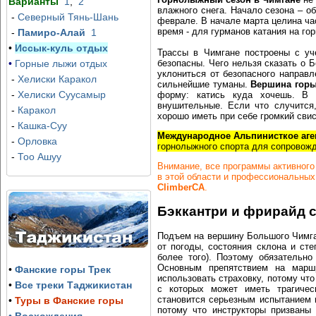
Варианты
1
,
2
влажного снега. Начало сезона – о
-
Северный Тянь-Шань
феврале. В начале марта целина ча
время - для гурманов катания на го
-
Памиро-Алай
1
•
Иссык-куль отдых
Трассы в Чимгане построены с уч
•
Горные лыжи отдых
безопасны. Чего нельзя сказать о Б
уклониться от безопасного направл
-
Хелиски Каракол
сильнейшие туманы.
Вершина гор
-
Хелиски Суусамыр
форму: катись куда хочешь. В 
внушительные. Если что случится,
-
Каракол
хорошо иметь при себе громкий свис
-
Кашка-Суу
Международное Альпинисткое аге
-
Орловка
горнолыжного спорта для сопровожд
-
Тоо Ашуу
Внимание, все программы активного
в этой области и профессиональных
ClimberCA
.
Бэккантри и фрирайд 
Подъем на вершину Большого Чимган
от погоды, состояния склона и сте
более того). Поэтому обязательно
Основным препятствием на марш
•
Фанские горы Трек
использовать страховку, потому чт
•
Все треки Таджикистан
с которых может иметь трагиче
становится серьезным испытанием и
•
Туры в Фанские горы
потому что инструкторы призваны