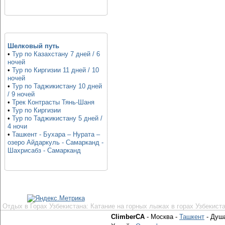
Шелковый путь
•
Тур по Казахстану 7 дней / 6
ночей
•
Тур по Киргизии 11 дней / 10
ночей
•
Тур по Таджикистану 10 дней
/ 9 ночей
•
Трек Контрасты Тянь-Шаня
•
Тур по Киргизии
•
Тур по Таджикистану 5 дней /
4 ночи
•
Ташкент - Бухара – Нурата –
озеро Айдаркуль - Самарканд -
Шахрисабз - Самарканд
Отдых в Горах Узбекистана: Катание на горных лыжах в горах Узбекист
ClimberCA
- Москва -
Ташкент
- Душ