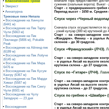
Вначале гора предоставляет доста
•
Классические Треки
сужение (скальные ворота). Выкат -
•
Эверест
Старт - с предвершинного гребня 
•
Аннапурна
Перепад высот – 1650 м. Средняя 
Трековые пики Непала
Спуск через «Черный водопад
•
Восхождение на Хинчули
(6441 м)
Сначала спуск осуществляется по у
•
Восхождение на Пик Тарпу
- узкий кулуар (300 м) крутизной до
Чули (5663 м)
Старт – на северо-западном к
•
Восхождение на Пик
«Жандарм». Финиш – в ущелье Ак
Покланде (5806 м), Pokalde
склонов – до 30 градусов.
Peak
•
Восхождение на Айленд-пик
Спуск «Французский» (ЛЧ3).
Ла
(6189 м)
•
Восхождение на Пик Лобуче
Старт – на северо-западном кон
(6145 м)
– в ущелье Аксай на высоте около
•
Восхождение на Пик Мера
крутизна склона – до 27 градусов.
6476 м
•
Восхождение на Пик Кусум
Спуск по «Гитаре» (ЛЧ4).
Лавин
Кангру (6367 м)
•
Восхождение на Пик Марди
Старт – на северо-западном конт
Химал (5587 м)
в ущелье Аксай на высоте около 
•
Восхождение на Пик Сингу
крутизна склона – до 27 градусов.
Чули (6501 м)
•
Восхождение на Чулу
Спуск по гребню к «Швабре» (
Западную — 23 дня
Старт – на северо-западном конт
•
Восхождения
– в ущелье Аксай на высоте около