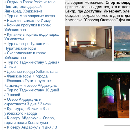
•
Отдых в Горах Узбекистана:
на водном мотоцикле.
Спортплощад
Чимган, Бельдырсай,
привлекательны для тех, кто отдае
центр, где
доступны Интернет
, эле
Янгиабад, Ходжикент
создаёт прекрасное место для отды
•
Тур на Маргузорские озера
Комплекс "Chorvoq Oromgohi" функц
•
Рафтинг, сплав по Угаму
•
Конные прогулки в горах
Узбекистана
•
Купание в горных водопадах.
Узбекистан
•
Тур на озеро Тузкан и в
Нуратинские горы
•
Скалолазание в горах
Узбекистана
•
Тур по Таджикистану 5 дней /
4 ночи
•
Древние города Узбекистана
•
Фанские горы + города
Шёлкового Пути + пустыня
Кызылкум и озеро Айдаркуль
•
Тур по Таджикистану 10 дней
/ 9 ночей
•
Озеро Айдаркуль и
окрестности 3 дня / 2 ночи
•
Культура, обычаи и быт
узбекского народа
•
К озеру Айдаркуль. Озеро,
горы и пески Кызылкума
•
К озеру Айдаркуль 4 дня / 3