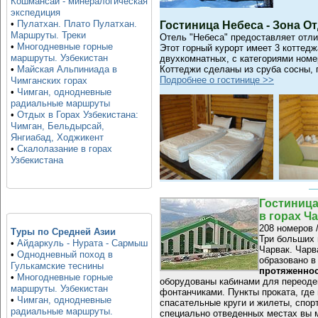
Кошмансай - минералогическая
экспедиция
•
Пулатхан. Плато Пулатхан.
Гостиница Небеса - Зона О
Маршруты. Треки
Отель "Небеса" предоставляет отли
•
Многодневные горные
Этот горный курорт имеет 3 коттед
маршруты. Узбекистан
двухкомнатных, с категориями ном
Коттеджи сделаны из сруба сосны, 
•
Майская Альпиниада в
Подробнее о гостинице >>
Чимганских горах
•
Чимган, однодневные
радиальные маршруты
•
Отдых в Горах Узбекистана:
Чимган, Бельдырсай,
Янгиабад, Ходжикент
•
Скалолазание в горах
Узбекистана
Гостиница
в горах Ч
208 номеров 
Туры по Средней Азии
Три больших
•
Айдаркуль - Нурата - Сармыш
Чарвак. Чарв
•
Однодневный поход в
образовано в
Гулькамские теснины
протяженнос
•
Многодневные горные
оборудованы кабинами для переоде
маршруты. Узбекистан
фонтанчиками. Пункты проката, где
•
Чимган, однодневные
спасательные круги и жилеты, спорт
радиальные маршруты.
специально отведенных местах вы м