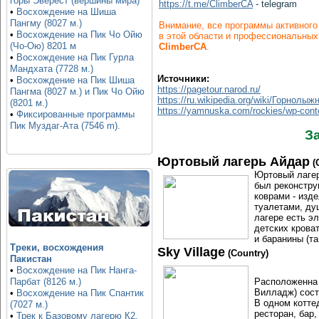
горы Эверест (вершины мира)
https://t.me/ClimberCA
- telegram
•
Восхождение на Шиша
Пангму (8027 м.)
Внимание, все программы активного
•
Восхождение на Пик Чо Ойю
в этой области и профессиональных
(Чо-Ою) 8201 м
ClimberCA
.
•
Восхождение на Пик Гурла
Мандхата (7728 м.)
Источники:
•
Восхождение на Пик Шиша
https://pagetour.narod.ru/
Пангма (8027 м.) и Пик Чо Ойю
https://ru.wikipedia.org/wiki/Горнолы
(8201 м.)
https://yamnuska.com/rockies/wp-conte
•
Фиксированные программы
Пик Муздаг-Ата (7546 m).
З
Юртовый лагерь Айдар
(
Юртовый лагер
был реконстру
коврами - изд
туалетами, ду
лагере есть э
детских крова
и баранины (т
Треки, восхождения
Sky Village
(Country)
Пакистан
•
Восхождение на Пик Нанга-
Расположенна 
Парбат (8126 м.)
Вилладж) состо
•
Восхождение на Пик Спантик
В одном котте
(7027 м.)
ресторан, бар,
•
Трек к Базовому лагерю К2,