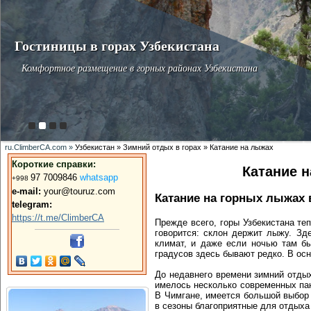
Гостиницы в горах Узбекистана
Комфортное размещение в горных районах Узбекистана
ru.ClimberCA.com »
Узбекистан » Зимний отдых в горах » Катание на лыжах
Короткие справки:
Катание н
9
7 7009846
whatsapp
+998
e-mail:
your@touruz.com
Катание на горных лыжах 
telegram:
https://t.me/ClimberCA
Прежде всего, горы Узбекистана те
говорится: склон держит лыжу. Зд
климат, и даже если ночью там б
градусов здесь бывают редко. В осн
До недавнего времени зимний отдых
имелось несколько современных пан
В Чимгане, имеется большой выбор 
в сезоны благоприятные для отдыха 