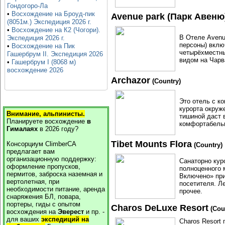
Гондогоро-Ла
•
Восхождение на Броуд-пик
Avenue park (Парк Авеню
(8051м.) Экспедиция 2026 г.
•
Восхождение на К2 (Чогори).
В Отеле Avenue
Экспедиция 2026 г.
персоны) вклю
•
Восхождение на Пик
четырёхместны
Гашербрум II. Экспедиция 2026
видом на Чарв
•
Гашербрум I (8068 м)
восхождение 2026
Archazor
(Country)
Это отель с к
курорта окруж
Внимание, альпинисты.
тишиной даст 
Планируете восхождение
в
комфортабельн
Гималаях
в
2026
году?
Tibet Mounts Flora
Консорциум ClimberCA
(Country)
предлагает вам
организационную поддержку:
Санаторно кур
оформление пропусков,
полноценного 
пермитов, заброска наземная и
Включено» при
вертолетная, при
посетителя. Л
необходимости питание, аренда
прочее.
снаряжения БЛ, повара,
портеры, гиды с опытом
Charos DeLuxe Resort
(Cou
восхождения на
Эверест
и пр. -
для ваших
экспедиций на
Charos Resort