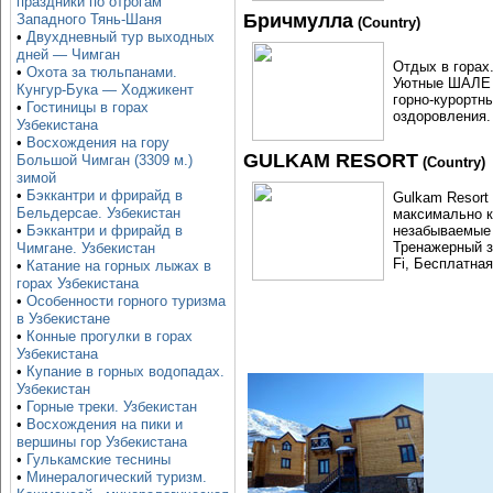
праздники по отрогам
Бричмулла
Западного Тянь-Шаня
(Country)
•
Двухдневный тур выходных
дней — Чимган
Отдых в горах.
•
Охота за тюльпанами.
Уютные ШАЛЕ (
Кунгур-Бука — Ходжикент
горно-курортн
•
Гостиницы в горах
оздоровления.
Узбекистана
•
Восхождения на гору
GULKAM RESORT
Большой Чимган (3309 м.)
(Country)
зимой
•
Бэккантри и фрирайд в
Gulkam Resort
Бельдерсае. Узбекистан
максимально к
незабываемые 
•
Бэккантри и фрирайд в
Тренажерный з
Чимгане. Узбекистан
Fi, Бесплатна
•
Катание на горных лыжах в
горах Узбекистана
•
Особенности горного туризма
в Узбекистане
•
Конные прогулки в горах
Узбекистана
•
Купание в горных водопадах.
Узбекистан
•
Горные треки. Узбекистан
•
Восхождения на пики и
вершины гор Узбекистана
•
Гулькамские теснины
•
Минералогический туризм.