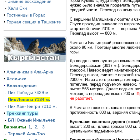
горой Кумбель, куда ведут Бельдер
Зона Отдыха в горах Хумсон Булок (Humson Buloq)
Программа восемь дней, вкл
-
Зимние восхождения
нужно было вначале проделать путь
принимает гостей.
Чимгане и Амирсае + экскур
-
Хели Ски
средней части. Переход по нему зани
•
Гостиницы в Горах
С вершины Магашкана любители бэкк
•
Горная секция в Ташкенте
Спуск проходил вначале по широком
стартовой точки 2310 м — вершина 
Перепад высот — 800 м.
Чимган и Бельдерсай расположены с
около 90 км. Поэтому многие любит
горы.
До ввода в эксплуатацию комплекса
Бельдерсайская (3017 м.). Бельдер
трассой. Наверх ведет канатно-крес
•
Альпинизм в Ала-Арча
Перепад высот, считая с верхней то
•
Хели-ски
2300 м. Из-за этого разница темпер
потеплее, перед подъемом наверх. 
•
Восхождения
высот 565 метров. Далее подъем во
-
Пик Победы 7439 м.
метров, с перепадом высот 200 м.
П
не работает.
-
Пик Ленина 7134 м.
-
Пик Хан-Тенгри 7010 м.
В Чимгане тоже есть канатно-кресел
протяжённость 800 м, верхняя станц
•
Треккинг туры
-
БЛ Южный Иныльчек
Бугельная канатная дорога
(«швабр
высот: 200 м., длина трассы 800 м.
Варианты
1
,
2
,
3
бугельными подъёмниками.
-
Терскей Ала-Тоо
Горнолыжный сезон в Чимгане
не 