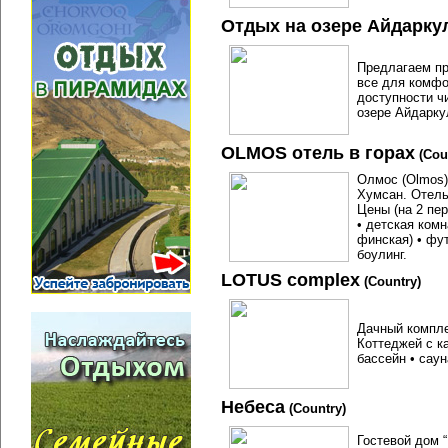
Отдых на озере Айдарку
Предлагаем пр
все для комфо
доступности ч
озере Айдарку
OLMOS отель в горах
(Cou
Олмос (Olmos) 
Хумсан. Отель
Цены (на 2 пер
• детская комн
финская) • фу
боулинг.
LOTUS complex
(Country)
Дачный компле
Коттеджей с к
бассейн • сау
Небеса
(Country)
Гостевой дом 