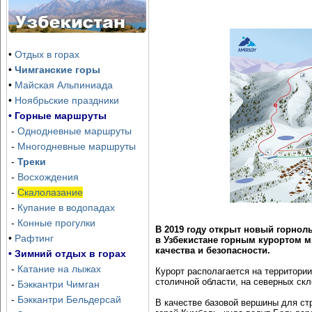
Озеро Айдаркуль, тур, гарантированные
даты
Отправка группы — каждую субботу, начиная с июня
•
Отдых в горах
•
Чимганские горы
•
Майская Альпиниада
•
Ноябрьские праздники
• Горные маршруты
-
Однодневные маршруты
-
Многодневные маршруты
-
Треки
-
Восхождения
-
Скалолазание
-
Купание в водопадах
-
Конные прогулки
В 2019 году открыт новый горно
•
Рафтинг
в Узбекистане горным курортом 
качества и безопасности.
• Зимний отдых в горах
-
Катание на лыжах
Курорт располагается на территори
столичной области, на северных ск
-
Бэккантри Чимган
Зона Отдыха Хумсон Булок
Ски-тур и бэккантр
-
Бэккантри Бельдерсай
В качестве базовой вершины для ст